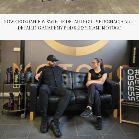
NOWE ROZDANIE W ŚWIECIE DETAILINGU: PIELĘGNACJA AUT I
DETAILING ACADEMY POD SKRZYDŁAMI MOTOGO