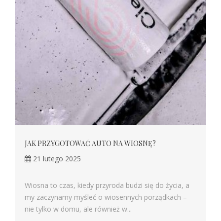
JAK PRZYGOTOWAĆ AUTO NA WIOSNĘ?
21 lutego 2025
Wiosna to czas, kiedy przyroda budzi się do życia, a
my zaczynamy myśleć o wiosennych porządkach –
nie tylko w domu, ale również w...