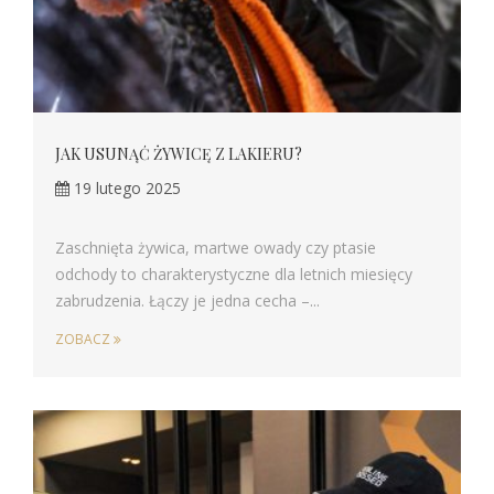
JAK USUNĄĆ ŻYWICĘ Z LAKIERU?
19 lutego 2025
Zaschnięta żywica, martwe owady czy ptasie
odchody to charakterystyczne dla letnich miesięcy
zabrudzenia. Łączy je jedna cecha –...
ZOBACZ