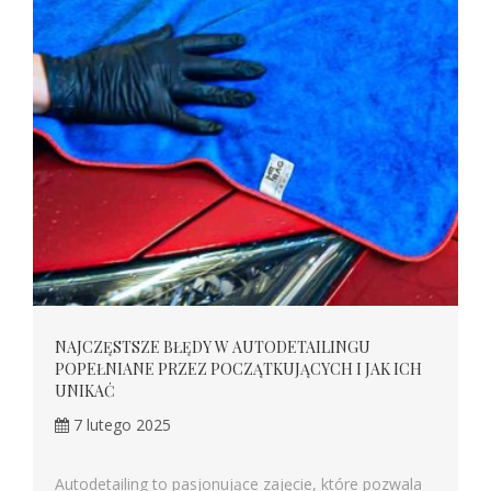
NAJCZĘSTSZE BŁĘDY W AUTODETAILINGU
POPEŁNIANE PRZEZ POCZĄTKUJĄCYCH I JAK ICH
UNIKAĆ
7 lutego 2025
Autodetailing to pasjonujące zajęcie, które pozwala