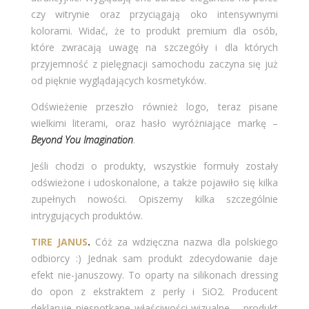
czy witrynie oraz przyciągają oko intensywnymi
kolorami. Widać, że to produkt premium dla osób,
które zwracają uwagę na szczegóły i dla których
przyjemność z pielęgnacji samochodu zaczyna się już
od pięknie wyglądających kosmetyków.
Odświeżenie przeszło również logo, teraz pisane
wielkimi literami, oraz hasło wyróżniające markę –
Beyond You Imagination
.
Jeśli chodzi o produkty, wszystkie formuły zostały
odświeżone i udoskonalone, a także pojawiło się kilka
zupełnych nowości. Opiszemy kilka szczególnie
intrygujących produktów.
TIRE JANUS
.
Cóż za wdzięczna nazwa dla polskiego
odbiorcy :) Jednak sam produkt zdecydowanie daje
efekt nie-januszowy. To oparty na silikonach dressing
do opon z ekstraktem z perły i SiO2. Producent
deklaruje niespotkane właściwości wizualne – produkt