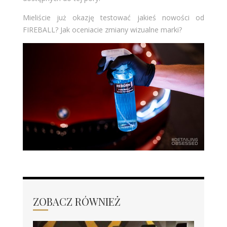
Mieliście już okazję testować jakieś nowości od
FIREBALL? Jak oceniacie zmiany wizualne marki?
ZOBACZ RÓWNIEŻ