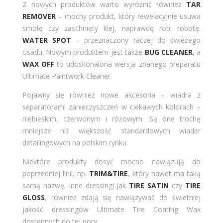
Z nowych produktów warto wyróżnić również
TAR
REMOVER
– mocny produkt, który rewelacyjnie usuwa
smołę czy zaschnięty klej, naprawdę robi robotę.
WATER SPOT
– przeznaczony raczej do świeżego
osadu. Nowym produktem jest także
BUG CLEANER
, a
WAX OFF
to udoskonalona wersja znanego preparatu
Ultimate Paintwork Cleaner.
Pojawiły się również nowe akcesoria – wiadra z
separatorami zanieczyszczeń w ciekawych kolorach –
niebieskim, czerwonym i różowym. Są one trochę
mniejsze niż większość standardowych wiader
detailingowych na polskim rynku.
Niektóre produkty dosyć mocno nawiązują do
poprzedniej linii, np.
TRIM&TIRE
, który nawet ma taką
samą nazwę. Inne dressingi jak
TIRE SATIN
czy
TIRE
GLOSS
, również zdają się nawiązywać do świetniej
jakość dressingów Ultimate Tire Coating Wax
dostępnych do tej pory.