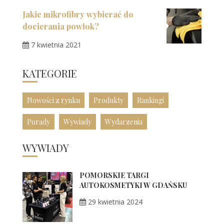
Jakie mikrofibry wybierać do
docierania powłok?
7 kwietnia 2021
KATEGORIE
Nowości z rynku
Produkty
Rankingi
Porady
Wywiady
Wydarzenia
WYWIADY
POMORSKIE TARGI
AUTOKOSMETYKI W GDAŃSKU
29 kwietnia 2024