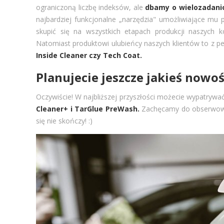
ograniczoną liczbę indeksów, ale
dbamy o wielozadani
najbardziej funkcjonalne „narzędzia" umożliwiające mu p
skupić się na wszystkich etapach produkcji naszych 
Natomiast produktowi ulubieńcy naszych klientów to z p
Inside Cleaner czy Tech Coat.
Planujecie jeszcze jakieś nowoś
Oczywiście! W najbliższej przyszłości możecie wypatryw
Cleaner+ i TarGlue PreWash.
Zachęcamy do obserwowan
się nie skończy! :)