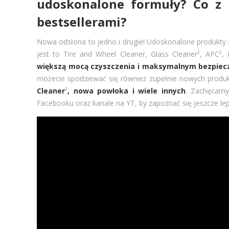
udoskonalone formuły? Co z 
bestsellerami?
Nowa odsłona to jedno i drugie! Udoskonalone produkty s
jest to Tire and Wheel Cleaner, Glass Cleaner², APC²
większą mocą czyszczenia i maksymalnym bezpie
możecie spodziewać się również zupełnie nowych produk
Cleaner
²
, nowa powłoka i wiele innych
. Zachęcamy
Facebooku oraz kanale na YT, by zapoznać się jeszcze lepie