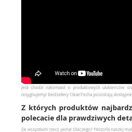
Jeśli chodzi natomiast o produktowych ulubieńców st
rezygnujemy! Bestsellery CleanTecha pozostają dostępne
Z których produktów najbardzi
polecacie dla prawdziwych det
Ze wszystkich rzecz jasna! Dlaczego? Filozofia naszej ma