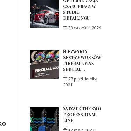
OPTYMALIZACJA
CZASU PRACY W
STUDIU
DETAILINGU
26 września 2024
NIEZWYKŁY
ZESTAW WOSKÓW
FIREBALL WAX
SPECIAL...
27 października
2021
ZVIZZER THERMO
PROFESSIONAL
LINE
ko
12 maja 2023