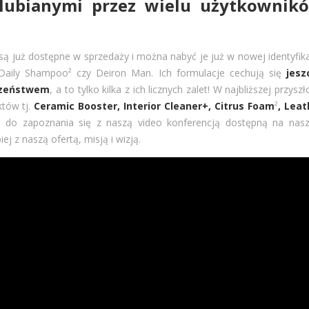
lubianymi przez wielu użytkownik
ą już dostępne w sprzedaży i można nabyć je już w nowej identyfika
, Daily Shampoo² czy Deiron Man. Ich formulacje cechują się
jesz
czeństwem
, a to tylko kilka z ich licznych zalet! W najbliższej przyszł
tów tj.
Ceramic Booster, Interior Cleaner+, Citrus Foam
²
, Leat
 do zapoznania się z naszą video konferencją dostępną na nas
j z naszą ofertą, misją i wizją.