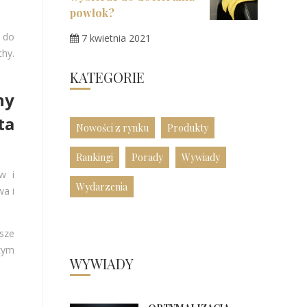
powłok?
ć do
7 kwietnia 2021
chy.
KATEGORIE
ny
ta
Nowości z rynku
Produkty
Rankingi
Porady
Wywiady
w i
Wydarzenia
wa i
asze
zym
WYWIADY