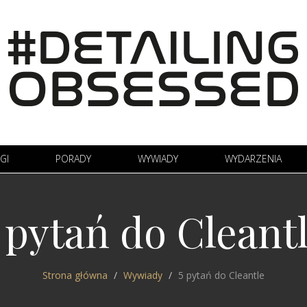
GI
PORADY
WYWIADY
WYDARZENIA
 pytań do Cleant
Strona główna
Wywiady
5 pytań do Cleantle