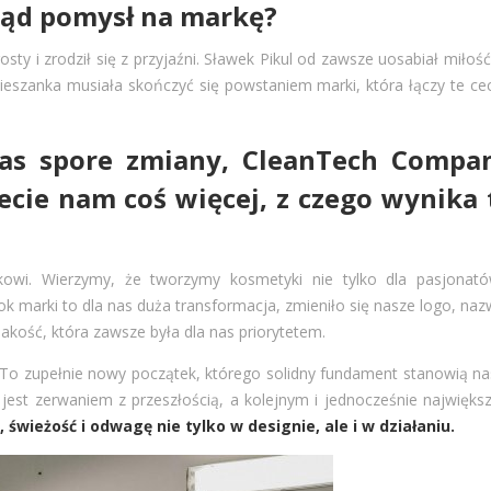
skąd pomysł na markę?
ty i zrodził się z przyjaźni. Sławek Pikul od zawsze uosabiał miłoś
ieszanka musiała skończyć się powstaniem marki, która łączy te ce
Was spore zmiany, CleanTech Compa
ecie nam coś więcej, z czego wynika 
owi. Wierzymy, że tworzymy kosmetyki nie tylko dla pasjonató
ok marki to dla nas duża transformacja, zmieniło się nasze logo, naz
jakość, która zawsze była dla nas priorytetem.
rii. To zupełnie nowy początek, którego solidny fundament stanowią n
est zerwaniem z przeszłością, a kolejnym i jednocześnie najwięks
świeżość i odwagę nie tylko w designie, ale i w działaniu.