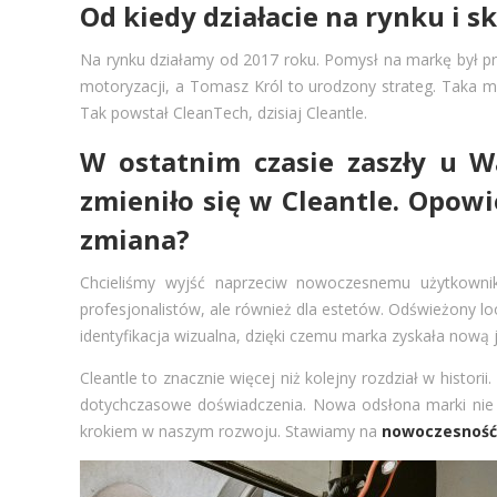
Od kiedy działacie na rynku i 
Na rynku działamy od 2017 roku. Pomysł na markę był pros
motoryzacji, a Tomasz Król to urodzony strateg. Taka m
Tak powstał CleanTech, dzisiaj Cleantle.
W ostatnim czasie zaszły u 
zmieniło się w Cleantle. Opowi
zmiana?
Chcieliśmy wyjść naprzeciw nowoczesnemu użytkownik
profesjonalistów, ale również dla estetów. Odświeżony lo
identyfikacja wizualna, dzięki czemu marka zyskała nową 
Cleantle to znacznie więcej niż kolejny rozdział w histo
dotychczasowe doświadczenia. Nowa odsłona marki nie j
krokiem w naszym rozwoju. Stawiamy na
nowoczesność, 