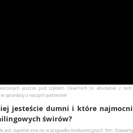
worzonych jeszcze pod szyldem CleanTech to absolutnie z nich 
 w sprzedaży u naszych partnerów!
ej jesteście dumni i które najmocni
ailingowych świrów?
rki jest zupełnie inna niż w przypadku konkurencyjnych firm. Stawiam