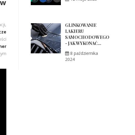
ów
cji,
GLINKOWANIE
LAKIERU
cze
SAMOCHODOWEGO
ości
- JAK WYKONAĆ...
her
8 października
zym
2024