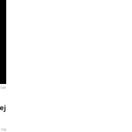
nie
ej
y na