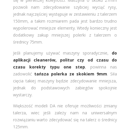
się w pierwszej kolejności. Maszyna o skoku 21mm
pozwoli nam zdecydowanie szybciej wyciąć rysy,
jednak najczęściej występuje w zestawieniu z talerzem
150mm, a takim rozmiarem pada jest bardzo trudno
wypolerować mniejsze elementy. Wtedy konieczny jest
dodatkowy zakup mniejszej polerki z talerzem o
średnicy 75mm.
Jeśli planujemy używać maszyny sporadycznie,
do
aplikacji cleanerów, politur czy od czasu do
czasu korekty typu one step
, powinna nas
zadowolić
tańsza polerka ze skokiem 9mm
. Siła
cięcia takiej maszyny będzie zdecydowanie mniejsza,
jednak do podstawowych zabiegów spokojnie
wystarczy.
Większość modeli DA nie oferuje możliwości zmiany
talerza, wiec jeśli zależy nam na uniwersalnym
rozwiązaniu warto zdecydować się na talerz o średnicy
125mm.