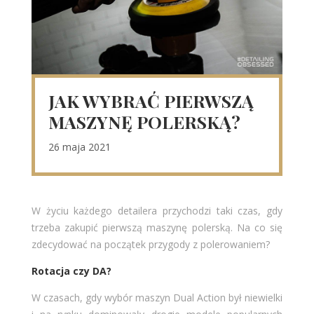
JAK WYBRAĆ PIERWSZĄ
MASZYNĘ POLERSKĄ?
26 maja 2021
W życiu każdego detailera przychodzi taki czas, gdy
trzeba zakupić pierwszą maszynę polerską. Na co się
zdecydować na początek przygody z polerowaniem?
Rotacja czy DA?
W czasach, gdy wybór maszyn Dual Action był niewielki