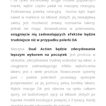
i na rynku dominowały drogie modele popularnych
marek, wybór często padał na maszynę rotacyjną.
Podstawową polerkę rotacyjną można było kupić
nawet w markecie za kilkaset złotych. Jej niewątpliwą
zaletą jest możliwość zmiany rozmiarów talerzy.
Jednak nie mając doświadczenia w polerowaniu,
osiągnięcie nią zadowalających efektów będzie
trudniejsze niż w przypadku polerki DA
.
Maszyna
Dual Action będzie zdecydowanie
lepszym wyborem na początek
. Jest prostsza w
obsłudze, zdecydowanie trudniej uszkodzić nią lakier, a
osiągnięcie zadowalającego efektu wykończenia
lakieru jest o wiele prostsze. Nowoczesne systemy
past i padów polerskich pozwalają spokojnie
przeprowadzić za jej pomocą pełną korektę lakieru.
Wybór maszyn DA jest obecnie na rynku całkiem
spory, od budżetowych opcji za kilkaset złotych po
topowe modele kosztujące powyżej 2-3 tysięcy. Każdy
znajdzie model odpowiedni do potrzeb.