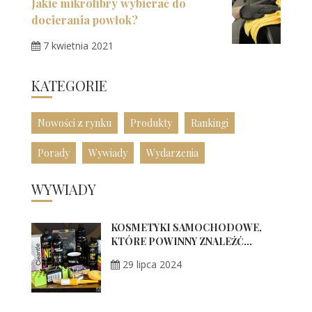
Jakie mikrofibry wybierać do
docierania powłok?
7 kwietnia 2021
KATEGORIE
Nowości z rynku
Produkty
Rankingi
Porady
Wywiady
Wydarzenia
WYWIADY
KOSMETYKI SAMOCHODOWE,
KTÓRE POWINNY ZNALEŹĆ...
29 lipca 2024