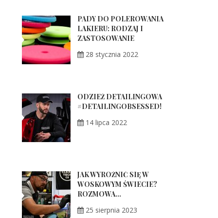
PADY DO POLEROWANIA
LAKIERU: RODZAJ I
ZASTOSOWANIE
28 stycznia 2022
ODZIEŻ DETAILINGOWA
#DETAILINGOBSESSED!
14 lipca 2022
JAK WYRÓŻNIĆ SIĘ W
WOSKOWYM ŚWIECIE?
ROZMOWA...
25 sierpnia 2023