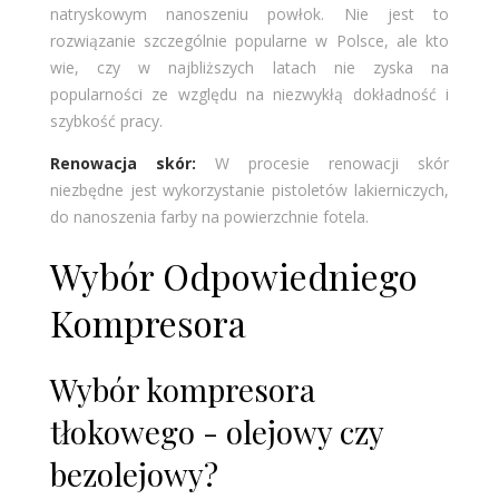
natryskowym nanoszeniu powłok. Nie jest to
rozwiązanie szczególnie popularne w Polsce, ale kto
wie, czy w najbliższych latach nie zyska na
popularności ze względu na niezwykłą dokładność i
szybkość pracy.
Renowacja skór:
W procesie renowacji skór
niezbędne jest wykorzystanie pistoletów lakierniczych,
do nanoszenia farby na powierzchnie fotela.
Wybór Odpowiedniego
Kompresora
Wybór kompresora
tłokowego - olejowy czy
bezolejowy?