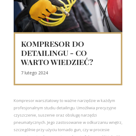
KOMPRESOR DO
DETAILINGU - CO
WARTO WIEDZIEĆ?
7 lutego 2024
Kompresor warsztatowy to ważne narzędzie w każdym
profesjonalnym studiu detailingu. Umożliwia precyzyjne
czyszczenie, suszenie oraz obsługę narzędzi
pneumatycznych. Jego zastosowanie w odkurzaniu wnętrz,
szczególnie przy użyciu tornado gun, czy w procesie