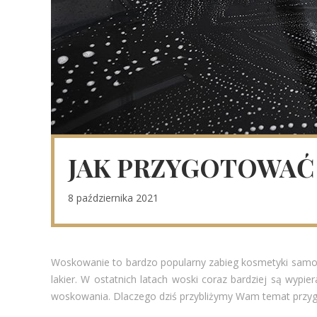
JAK PRZYGOTOWAĆ
8 października 2021
Woskowanie to bardzo popularny zabieg kosmetyki samoch
lakier. W ostatnich latach woski coraz bardziej są wypie
woskowania. Dlaczego dziś przybliżymy Wam temat przy