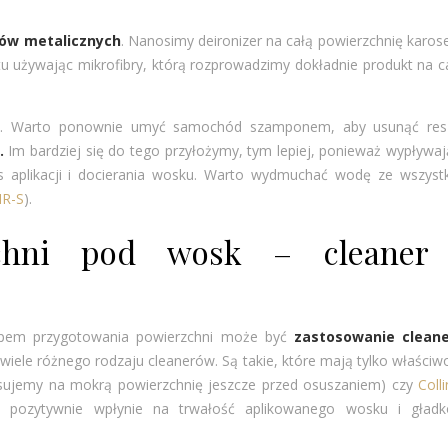
adów metalicznych
. Nanosimy deironizer na całą powierzchnię karoser
 używając mikrofibry, którą rozprowadzimy dokładnie produkt na c
m. Warto ponownie umyć samochód szamponem, aby usunąć resz
.
Im bardziej się do tego przyłożymy, tym lepiej, ponieważ wypływa
aplikacji i docierania wosku. Warto wydmuchać wodę ze wszystk
IR-S
).
zchni pod wosk – cleaner
etapem przygotowania powierzchni może być
zastosowanie cleane
 wiele różnego rodzaju cleanerów. Są takie, które mają tylko właściw
sujemy na mokrą powierzchnię jeszcze przed osuszaniem) czy
Colli
ni pozytywnie wpłynie na trwałość aplikowanego wosku i gładk