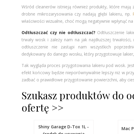
Wśród cleanerów istnieją również produkty, które mają z
drobne mikrozarysowania czy nadają głębi lakieru, np.
właściwości wizualne, choć mogą negatywnie wpłynąć na
Odtłuszczać czy nie odtłuszczać?
Odtłuszczenie laki
trwały wosk i zależy nam na jak najdłuższej trwałości
odtłuszczenie nie zastąpi nam wszystkich poprzedni
dedykowany do danego wosku, który przygotowuje lakier,
Tak wygląda proces przygotowania lakieru pod wosk. Jes
efekt końcowy będzie nieporównywalnie lepszy niż w prz
zadbać o prawidłowe przygotowanie powierzchni, aby ci
Szukasz produktów do o
ofertę >>
Shiny Garage D-Tox 1L -
Mac P
środek do usuwania