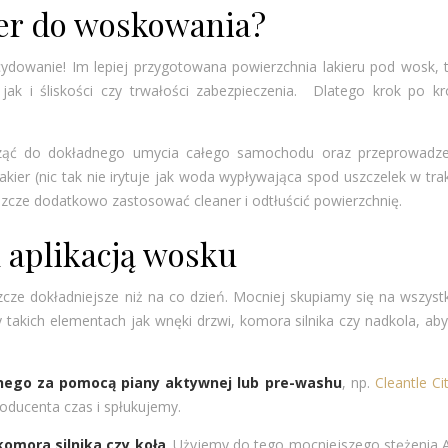
er do woskowania?
ydowanie! Im lepiej przygotowana powierzchnia lakieru pod wosk, 
jak i śliskości czy trwałości zabezpieczenia. Dlatego krok po kr
ząć do dokładnego umycia całego samochodu oraz przeprowadze
ier (nic tak nie irytuje jak woda wypływająca spod uszczelek w tra
szcze dodatkowo zastosować cleaner i odtłuścić powierzchnię.
 aplikacją wosku
e dokładniejsze niż na co dzień. Mocniej skupiamy się na wszystk
 takich elementach jak wnęki drzwi, komora silnika czy nadkola, ab
nego za pomocą piany aktywnej lub pre-washu
, np.
Cleantle Ci
oducenta czas i spłukujemy.
komora silnika czy koła
. Użyjemy do tego mocniejszego stężenia 