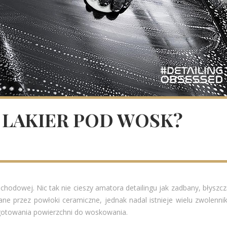
 LAKIER POD WOSK?
odowej. Nic tak nie cieszy amatora detailingu jak zadbany, błyszc
rane przez powłoki ceramiczne, jednak nadal istnieje wielu zwolenn
gotowania powierzchni do woskowania.