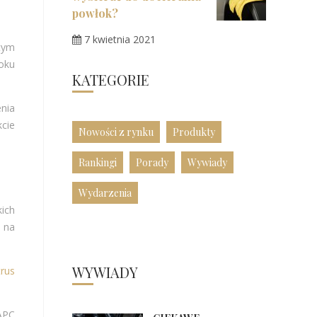
powłok?
7 kwietnia 2021
tym
oku
KATEGORIE
nia
kcie
Nowości z rynku
Produkty
Rankingi
Porady
Wywiady
Wydarzenia
ich
y na
WYWIADY
trus
APC