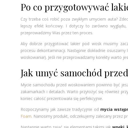
Po co przygotowywać laki
Czy trzeba coś robić poza zwykłym umyciem auta? Zdec
lepszy efekt końcowy. I dotyczy to zarówno wyglądu, 
przeprowadzimy Was przez ten proces.
Aby dobrze przygotować lakier pod wosk musimy zac
procesu dekontaminacji. Następnie dokładnie osuszamy lak
woskowania!). Jeśli nie przeprowadzamy korekty warto je
Jak umyć samochód przed
Mycie samochodu przed woskowaniem powinno być jeszcz
zakamarkach i detalach. Warto przyłożyć się również przy
koniec całość prezentowała się perfekcyjnie.
Rozpoczynamy jak zawsze tradycyjnie od
mycia wstęp
Foam
. Nanosimy produkt, odczekujemy zalecany przez pr
Następnie warto zająć się elementami takimi jak
wnęki, 