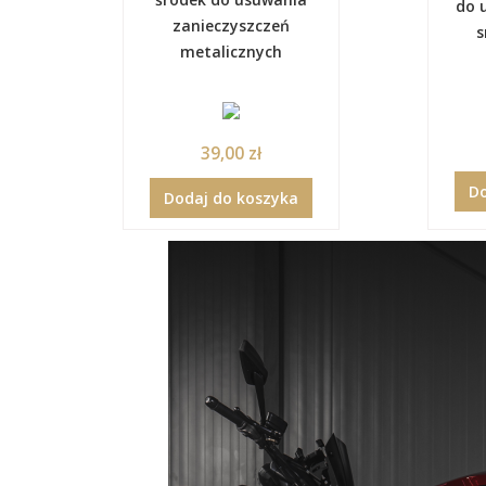
do 
zanieczyszczeń
s
metalicznych
39,00 zł
Do
Dodaj do koszyka