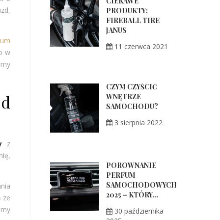
CIEKAWE
azd,
PRODUKTY:
FIREBALL TIRE
JANUS
ium
11 czerwca 2021
wo w
zemy
CZYM CZYŚCIĆ
ed
WNĘTRZE
SAMOCHODU?
3 sierpnia 2022
y
z
ię,
PORÓWNANIE
PERFUM
SAMOCHODOWYCH
nia
2025 – KTÓRY...
ń ze
ramy
30 października