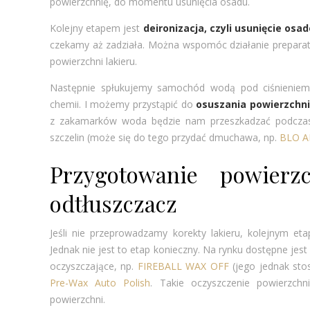
powierzchnię, do momentu usunięcia osadu.
Kolejny etapem jest
deironizacja, czyli usunięcie os
czekamy aż zadziała. Można wspomóc działanie preparatu
powierzchni lakieru.
Następnie spłukujemy samochód wodą pod ciśnienie
chemii. I możemy przystąpić do
osuszania powierzchni
z zakamarków woda będzie nam przeszkadzać podczas 
szczelin (może się do tego przydać dmuchawa, np.
BLO A
Przygotowanie powier
odtłuszczacz
Jeśli nie przeprowadzamy korekty lakieru, kolejnym 
Jednak nie jest to etap konieczny. Na rynku dostępne jest
oczyszczające, np.
FIREBALL WAX OFF
(jego jednak sto
Pre-Wax Auto Polish
. Takie oczyszczenie powierzch
powierzchni.