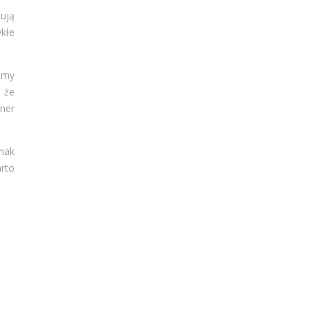
kują
kłe
ujmy
 że
ner
dnak
arto