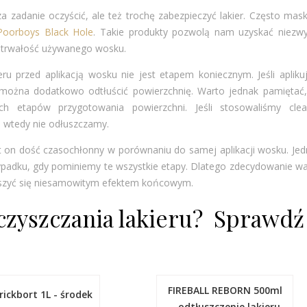
a zadanie oczyścić, ale też trochę zabezpieczyć lakier. Często mas
Poorboys Black Hole
. Takie produkty pozwolą nam uzyskać niezwy
 trwałość używanego wosku.
eru przed aplikacją wosku nie jest etapem koniecznym. Jeśli aplik
, można dodatkowo odtłuścić powierzchnię. Warto jednak pamiętać,
ch etapów przygotowania powierzchni. Jeśli stosowaliśmy clea
 wtedy nie odłuszczamy.
t on dość czasochłonny w porównaniu do samej aplikacji wosku. Je
ypadku, gdy pominiemy te wszystkie etapy. Dlatego zdecydowanie w
eszyć się niesamowitym efektem końcowym.
czyszczania lakieru? Sprawdź
FIREBALL REBORN 500ml
rickbort 1L - środek
– odtłuszczenie lakieru