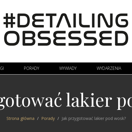
GI
PORADY
WYWIADY
WYDARZENIA
gotować lakier 
Strona główna
Porady
Jak przygotować lakier pod wosk?