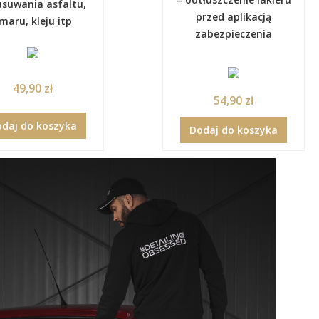
usuwania asfaltu,
przed aplikacją
maru, kleju itp
zabezpieczenia
49,90 zł
54,90 zł
daj do koszyka
Dodaj do koszyka