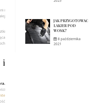
2025
ii i
ałej
JAK PRZYGOTOWAĆ
LAKIER POD
WOSK?
tki
jąca
8 października
ich
2021
 i
ra.
ości
nite
ość