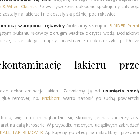
re & Wheel Cleaner
. Po wyczyszczeniu dokładnie spłukujemy cały poj
zostały na lakierze i nie dostały się później pod rękawice.
pomocą szamponu i rękawicy
(polecamy szampon
BINDER Prem
zęstym płukaniu rękawicy z drugim wiadrze z czystą wodą. Dodatko
rze, takie jak grill, napisy, przestrzenie dookoła szyb itp. Płuc
kontaminację lakieru prz
zie dekontaminacja lakieru. Zaczniemy ją od
usunięcia smoł
d glue remover, np.
Prickbort
. Warto nanosić go suchą powierzchn
hodu, więc na nich najbardziej się skupimy. Jednak zanieczyszcza
rat na całą karoserie. W przypadku mocnych, uciążliwych zabrudze
EBALL TAR REMOVER
. Aplikujemy go wtedy na mikrofibrę i przecie