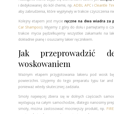
i dedykowanej do kół chemii, np.
ADBL APC
i
Cleantle Ti
aby zabrudzenia, które wypłynęły w trakcie czyszczenia nie 
Kolejny etapem jest mycie
ręczne na dwa wiadra za 
Car Shampoo
). Myjemy z góry do dołu i pamiętamy o c
trakcie mycia pędzelkujemy wszystkie zakamarki na lakie
dokładnie pianę i osuszamy lakier ręcznikiem.
Jak przeprowadzić de
woskowaniem
Ważnym etapem przygotowania lakieru pod wosk będ
powierzchni. Użyjemy do tego preparatu typu tar an
ponieważ wtedy skuteczniej zadziała.
Smoły najwięcej zbiera się w dolnych częściach samoc
występują na całym samochodzie, dlatego nanosimy prepa
smoły, można zastosować mocniejszy produkt, np.
FIR