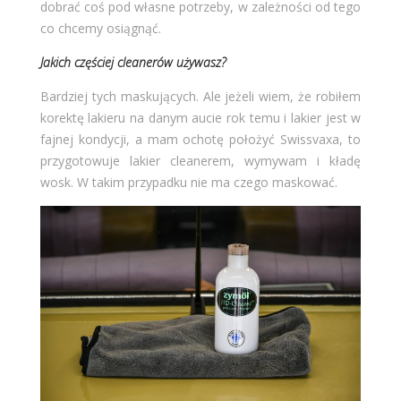
dobrać coś pod własne potrzeby, w zależności od tego
co chcemy osiągnąć.
Jakich częściej cleanerów używasz?
Bardziej tych maskujących. Ale jeżeli wiem, że robiłem
korektę lakieru na danym aucie rok temu i lakier jest w
fajnej kondycji, a mam ochotę położyć Swissvaxa, to
przygotowuje lakier cleanerem, wymywam i kładę
wosk. W takim przypadku nie ma czego maskować.