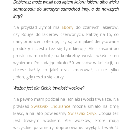
Dobierasz może woski pod kątem koloru lakieru albo wieku
samochodu: do starszych samochód inny, a do nowszych
inny?
Na przykład Zymol ma
Ebony
do czarnych lakierów,
czy Rouge do lakierów czerwonych. Patrzę na to, co
dany producent oferuje, czy są tam jakieś dedykowane
produkty i często też się tym kieruję. Ale czasami po
prostu mam ochotę na konkretny wosk i właśnie ten
wybieram. Posiadając około 50 wosków w kolekcji, to
chcesz każdy co jakiś czas smarować, a nie tylko
jeden, gdy reszta się kurzy.
Ważna jest dla Ciebie trwałość wosków?
Na pewno mam podział na letniaki i woski trwalsze. Na
przykład
Swissvax Endurance
można śmiało na zimę
kłaść, a na lato powiedzmy
Swissvax Onyx
. Utopia też
jest trwałym woskiem. Ale wosków, które mają
wszystkie parametry dopracowane: wygląd, trwałość