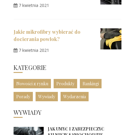
7 kwietnia 2021
Jakie mikrofibry wybierać do
docierania powłok?
7 kwietnia 2021
KATEGORIE
Nowości z rynku
Produkty
Rankingi
Porady
Wywiady
Wydarzenia
WYWIADY
JAK UMYĆ I ZABEZPIECZYĆ
SILNIK W SAMOCHODZIE...