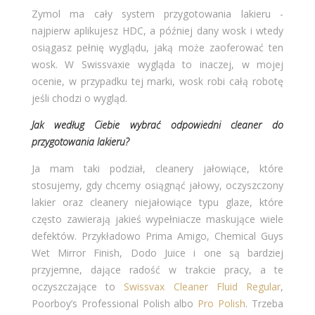
Zymol ma cały system przygotowania lakieru -
najpierw aplikujesz HDC, a później dany wosk i wtedy
osiągasz pełnię wyglądu, jaką może zaoferować ten
wosk. W Swissvaxie wygląda to inaczej, w mojej
ocenie, w przypadku tej marki, wosk robi całą robotę
jeśli chodzi o wygląd.
Jak według Ciebie wybrać odpowiedni cleaner do
przygotowania lakieru?
Ja mam taki podział, cleanery jałowiące, które
stosujemy, gdy chcemy osiągnąć jałowy, oczyszczony
lakier oraz cleanery niejałowiące typu glaze, które
często zawierają jakieś wypełniacze maskujące wiele
defektów. Przykładowo Prima Amigo, Chemical Guys
Wet Mirror Finish, Dodo Juice i one są bardziej
przyjemne, dające radość w trakcie pracy, a te
oczyszczające to
Swissvax Cleaner Fluid Regular
,
Poorboy’s Professional Polish albo
Pro Polish
. Trzeba