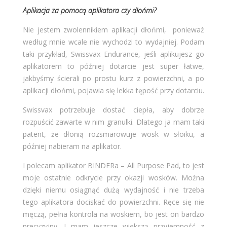
Aplikacja za pomocą aplikatora czy dłońmi?
Nie jestem zwolennikiem aplikacji dłońmi, ponieważ
według mnie wcale nie wychodzi to wydajniej. Podam
taki przykład, Swissvax Endurance, jeśli aplikujesz go
aplikatorem to później dotarcie jest super łatwe,
jakbyśmy ścierali po prostu kurz z powierzchni, a po
aplikacji dłońmi, pojawia się lekka tępość przy dotarciu.
Swissvax potrzebuje dostać ciepła, aby dobrze
rozpuścić zawarte w nim granulki. Dlatego ja mam taki
patent, że dłonią rozsmarowuje wosk w słoiku, a
później nabieram na aplikator.
I polecam aplikator BINDERa – All Purpose Pad, to jest
moje ostatnie odkrycie przy okazji wosków. Można
dzięki niemu osiągnąć dużą wydajność i nie trzeba
tego aplikatora dociskać do powierzchni. Ręce się nie
męczą, pełna kontrola na woskiem, bo jest on bardzo
precyzyjny. I mam jeszcze większą przyjemność z