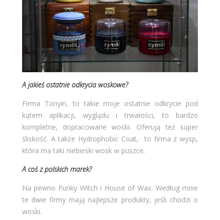
A jakieś ostatnie odkrycia woskowe?
Firma Tonyin, to takie moje ostatnie odkrycie pod
kątem aplikacji, wyglądu i trwałości, to bardzo
kompletne, dopracowane woski. Oferują też super
śliskość. A także Hydrophobic Coat, to firma z wysp,
która ma taki niebieski wosk w puszce.
A coś z polskich marek?
Na pewno Funky Witch i House of Wax. Według mnie
te dwie firmy mają najlepsze produkty, jeśli chodzi o
woski.