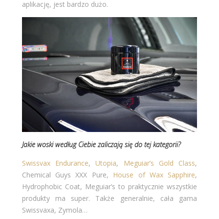
aplikację, jest bardzo dużo.
Jakie woski według Ciebie zaliczają się do tej kategorii?
Swissvax Endurance
,
Utopia
,
Meguiar’s Gold Class
,
Chemical Guys XXX Pure,
House of Wax Sapphire
,
Hydrophobic Coat, Meguiar’s to praktycznie wszystkie
produkty ma super. Także generalnie, cała gama
Swissvaxa, Zymola…